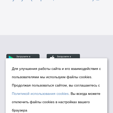
Для улучшения работы сайта и его взаимодействия с
пользователями мы используем файлы cookies.
© Департамент информационной политики мэрии
города Новосибирска, 2026
Продолжая пользоваться сайтом, вы соглашаетесь с
Политика использования Cookies
Политикой использования cookies
. Вы всегда можете
Политика по обработке персональных
отключить файлы cookies в настройках вашего
данных в информационных системах
браузера
мэрии города Новосибирска