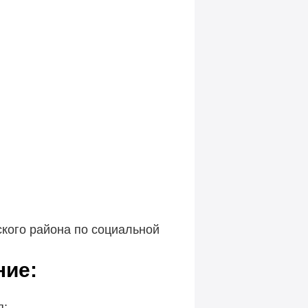
кого района по социальной
ние:
я;