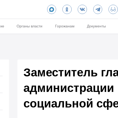
ске
Органы власти
Горожанам
Документы
Заместитель гл
администрации
социальной сф