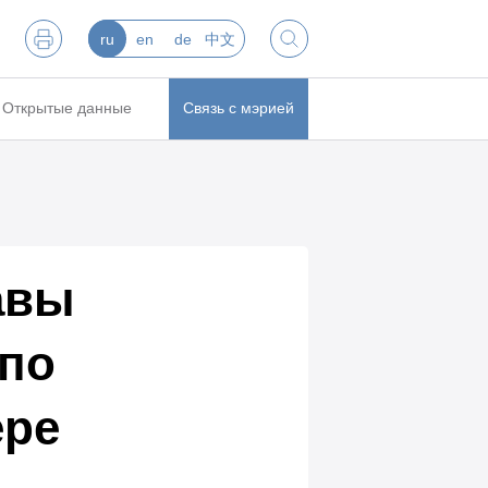
ru
en
de
中文
Открытые данные
Связь с мэрией
авы
 по
ере