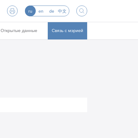
ru
en
de
中文
Открытые данные
Связь с мэрией