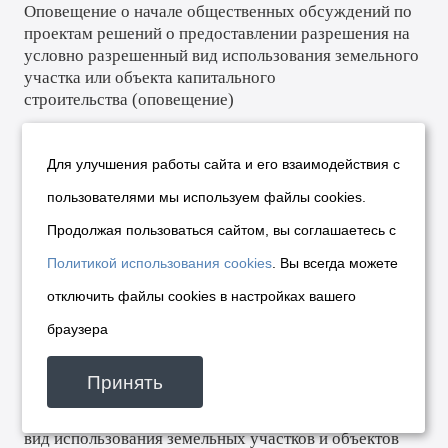
Оповещение о начале общественных обсуждений по
проектам решений о предоставлении разрешения на
условно разрешенный вид использования земельного
участка или объекта капитального
строительства
(
оповещение
)
Постановление
№ 00561
от
26.01.2026
О
Для улучшения работы сайта и его взаимодействия с
предоставлении обществу с ограниченной
пользователями мы используем файлы cookies.
ответственностью Специализированному
застройщику «ВКД-1» разрешения на условно
Продолжая пользоваться сайтом, вы соглашаетесь с
разрешенный вид использования земельного участка
Политикой использования cookies
. Вы всегда можете
и объекта капитального
отключить файлы cookies в настройках вашего
строительства
(
постановление
)
браузера
Постановление
№ 00546
от
23.01.2026
Об отказе
Принять
Доброродновой Н. А., Распутину А. А. в
предоставлении разрешения на условно разрешенный
вид использования земельных участков и объектов