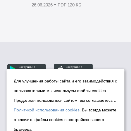
•
26.06.2026
PDF 120 КБ
Для улучшения работы сайта и его взаимодействия с
пользователями мы используем файлы cookies.
© Департамент информационной политики мэрии
города Новосибирска, 2026
Продолжая пользоваться сайтом, вы соглашаетесь с
Политика использования Cookies
Политикой использования cookies
. Вы всегда можете
Политика по обработке персональных
отключить файлы cookies в настройках вашего
данных в информационных системах
браузера
мэрии города Новосибирска