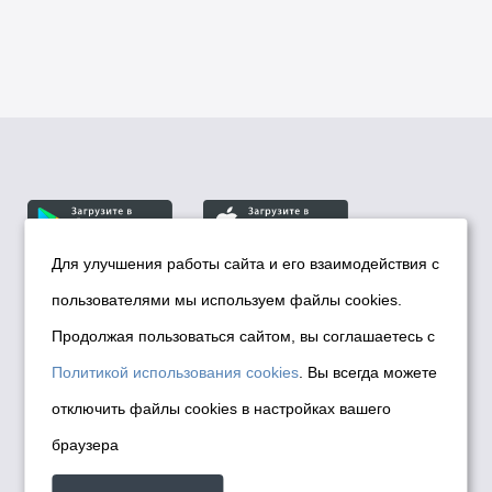
Для улучшения работы сайта и его взаимодействия с
пользователями мы используем файлы cookies.
© Департамент информационной политики мэрии
города Новосибирска, 2026
Продолжая пользоваться сайтом, вы соглашаетесь с
Политика использования Cookies
Политикой использования cookies
. Вы всегда можете
Политика по обработке персональных
отключить файлы cookies в настройках вашего
данных в информационных системах
браузера
мэрии города Новосибирска
Техническая поддержка сайта -